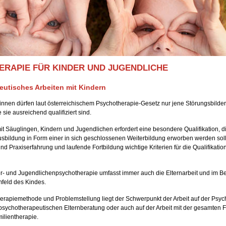
RAPIE FÜR KINDER UND JUGENDLICHE
utisches Arbeiten mit Kindern
innen dürfen laut österreichischem Psychotherapie-Gesetz nur jene Störungsbilde
 sie ausreichend qualifiziert sind.
t Säuglingen, Kindern und Jugendlichen erfordert eine besondere Qualifikation, d
sbildung in Form einer in sich geschlossenen Weiterbildung erworben werden soll
nd Praxiserfahrung und laufende Fortbildung wichtige Kriterien für die Qualifikatio
r- und Jugendlichenpsychotherapie umfasst immer auch die Elternarbeit und im Bed
mfeld des Kindes.
erapiemethode und Problemstellung liegt der Schwerpunkt der Arbeit auf der Psyc
psychotherapeutischen Elternberatung oder auch auf der Arbeit mit der gesamten Fam
ilientherapie.