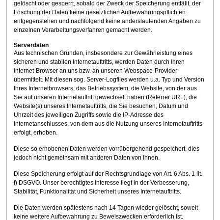
gelöscht oder gesperrt, sobald der Zweck der Speicherung entfällt, der
Löschung der Daten keine gesetzlichen Aufbewahrungspflichten
entgegenstehen und nachfolgend keine anderslautenden Angaben zu
einzelnen Verarbeitungsverfahren gemacht werden.
Serverdaten
Aus technischen Gründen, insbesondere zur Gewährleistung eines
sicheren und stabilen Internetauftritts, werden Daten durch Ihren
Internet-Browser an uns bzw. an unseren Webspace-Provider
übermittelt. Mit diesen sog. Server-Logfiles werden u.a. Typ und Version
Ihres Internetbrowsers, das Betriebssystem, die Website, von der aus
Sie auf unseren Internetauftritt gewechselt haben (Referrer URL), die
Website(s) unseres Internetauftritts, die Sie besuchen, Datum und
Uhrzeit des jeweiligen Zugriffs sowie die IP-Adresse des
Internetanschlusses, von dem aus die Nutzung unseres Internetauftritts
erfolgt, erhoben.
Diese so erhobenen Daten werden vorrübergehend gespeichert, dies
jedoch nicht gemeinsam mit anderen Daten von Ihnen.
Diese Speicherung erfolgt auf der Rechtsgrundlage von Art. 6 Abs. 1 lit.
f) DSGVO. Unser berechtigtes Interesse liegt in der Verbesserung,
Stabilität, Funktionalität und Sicherheit unseres Internetauftritts.
Die Daten werden spätestens nach 14 Tagen wieder gelöscht, soweit
keine weitere Aufbewahrung zu Beweiszwecken erforderlich ist.