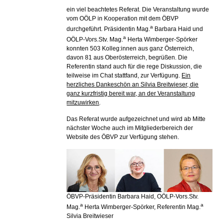
ein viel beachtetes Referat. Die Veranstaltung wurde
vom OÖLP in Kooperation mit dem ÖBVP
a
durchgeführt. Präsidentin Mag.
Barbara Haid und
a
OÖLP-Vors.Stv. Mag.
Herta Wimberger-Spörker
konnten 503 Kolleg:innen aus ganz Österreich,
davon 81 aus Oberösterreich, begrüßen. Die
Referentin stand auch für die rege Diskussion, die
teilweise im Chat stattfand, zur Verfügung.
Ein
herzliches Dankeschön an Silvia Breitwieser, die
ganz kurzfristig bereit war, an der Veranstaltung
mitzuwirken
.
Das Referat wurde aufgezeichnet und wird ab Mitte
nächster Woche auch im Mitgliederbereich der
Website des ÖBVP zur Verfügung stehen.
ÖBVP-Präsidentin Barbara Haid, OÖLP-Vors.Stv.
a
a
Mag.
Herta Wimberger-Spörker, Referentin Mag.
Silvia Breitwieser