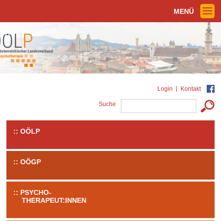
MENÜ
Login
Kontakt
Suche
OÖLP
OÖGP
PSYCHO-
THERAPEUT:INNEN